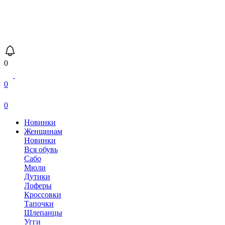
0
0
0
Новинки
Женщинам
Новинки
Вся обувь
Сабо
Мюли
Дутики
Лоферы
Кроссовки
Тапочки
Шлепанцы
Угги