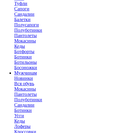
Туфли
Сапоги
Сандалии
Балетки
Полусапоги
Полуботинки
Пантолеты
Мокасины
Кеды
Ботфорты
Ботинки
Ботильоны
Босоножки
Мужчинам
Новинки
Вся обувь
Мокасины
Пантолеты
Полуботинки
Сандалии
Ботинки
Угги
Кеды
Лоферы
Кроссовки