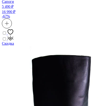
Сапоги
5 490 ₽
16 990 ₽
-67%
Скидка