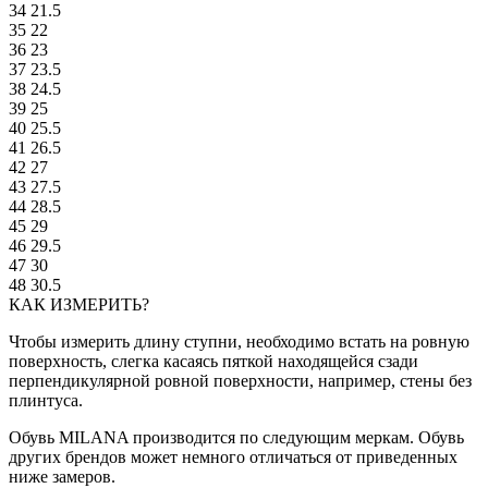
34
21.5
35
22
36
23
37
23.5
38
24.5
39
25
40
25.5
41
26.5
42
27
43
27.5
44
28.5
45
29
46
29.5
47
30
48
30.5
КАК ИЗМЕРИТЬ?
Чтобы измерить длину ступни, необходимо встать на ровную
поверхность, слегка касаясь пяткой находящейся сзади
перпендикулярной ровной поверхности, например, стены без
плинтуса.
Обувь MILANA производится по следующим меркам. Обувь
других брендов может немного отличаться от приведенных
ниже замеров.