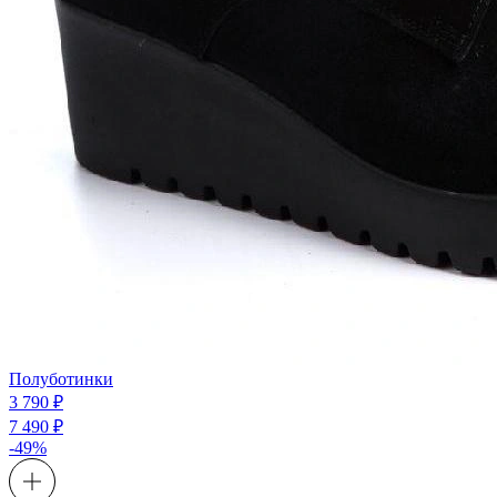
Полуботинки
3 790 ₽
7 490 ₽
-49%