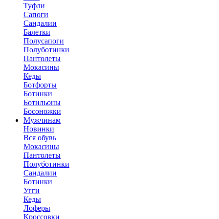
Туфли
Сапоги
Сандалии
Балетки
Полусапоги
Полуботинки
Пантолеты
Мокасины
Кеды
Ботфорты
Ботинки
Ботильоны
Босоножки
Мужчинам
Новинки
Вся обувь
Мокасины
Пантолеты
Полуботинки
Сандалии
Ботинки
Угги
Кеды
Лоферы
Кроссовки