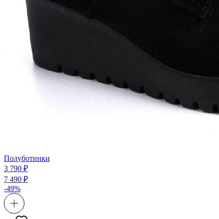
Полуботинки
3 790 ₽
7 490 ₽
-49%