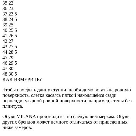
35
22
36
23
37
23.5
38
24.5
39
25
40
25.5
41
26.5
42
27
43
27.5
44
28.5
45
29
46
29.5
47
30
48
30.5
КАК ИЗМЕРИТЬ?
Чтобы измерить длину ступни, необходимо встать на ровную
поверхность, слегка касаясь пяткой находящейся сзади
перпендикулярной ровной поверхности, например, стены без
плинтуса.
Обувь MILANA производится по следующим меркам. Обувь
других брендов может немного отличаться от приведенных
ниже замеров.