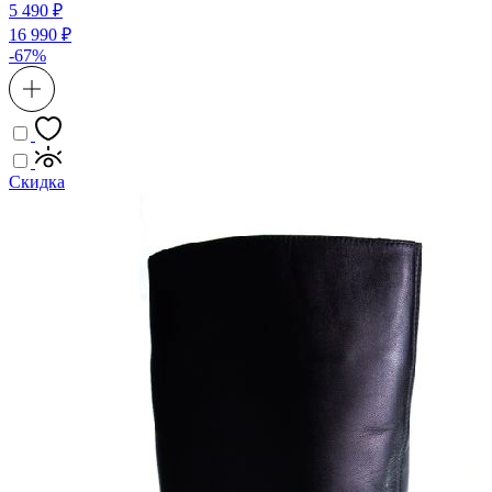
5 490 ₽
16 990 ₽
-67%
Скидка