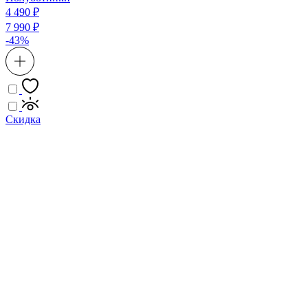
4 490 ₽
7 990 ₽
-43%
Скидка