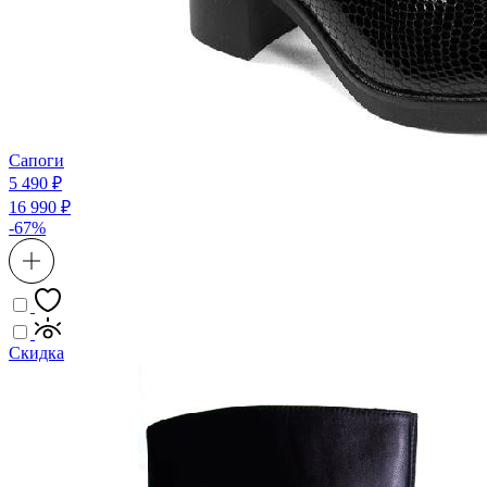
Сапоги
5 490 ₽
16 990 ₽
-67%
Скидка