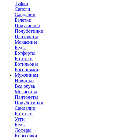
Туфли
Сапоги
Сандалии
Балетки
Полусапоги
Полуботинки
Пантолеты
Мокасины
Кеды
Ботфорты
Ботинки
Ботильоны
Босоножки
Мужчинам
Новинки
Вся обувь
Мокасины
Пантолеты
Полуботинки
Сандалии
Ботинки
Угги
Кеды
Лоферы
Кроссовки