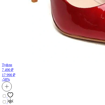
Туфли
7 490 ₽
17 990 ₽
-58%