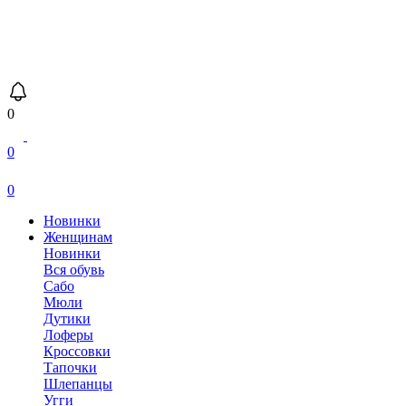
0
0
0
Новинки
Женщинам
Новинки
Вся обувь
Сабо
Мюли
Дутики
Лоферы
Кроссовки
Тапочки
Шлепанцы
Угги