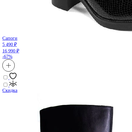
Сапоги
5 490 ₽
16 990 ₽
-67%
Скидка