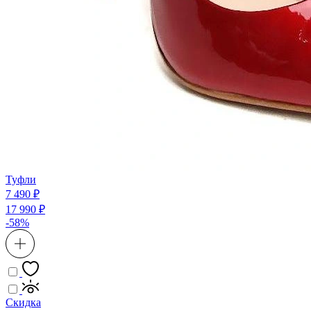
Туфли
7 490 ₽
17 990 ₽
-58%
Скидка