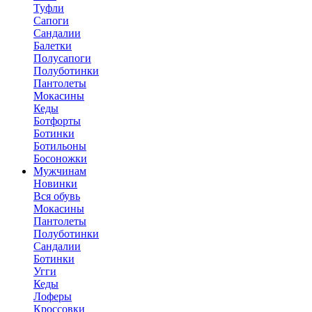
Туфли
Сапоги
Сандалии
Балетки
Полусапоги
Полуботинки
Пантолеты
Мокасины
Кеды
Ботфорты
Ботинки
Ботильоны
Босоножки
Мужчинам
Новинки
Вся обувь
Мокасины
Пантолеты
Полуботинки
Сандалии
Ботинки
Угги
Кеды
Лоферы
Кроссовки