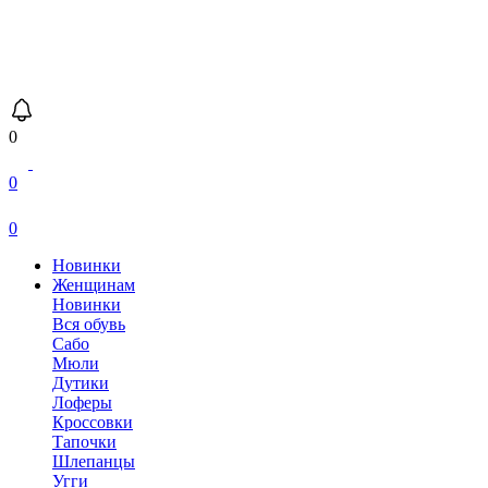
0
0
0
Новинки
Женщинам
Новинки
Вся обувь
Сабо
Мюли
Дутики
Лоферы
Кроссовки
Тапочки
Шлепанцы
Угги