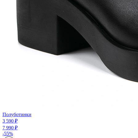
Полуботинки
3 590 ₽
7 990 ₽
-55%