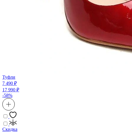
Туфли
7 490 ₽
17 990 ₽
-58%
Скидка