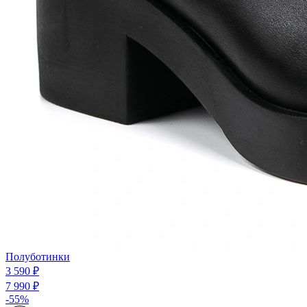
Полуботинки
3 590 ₽
7 990 ₽
-55%