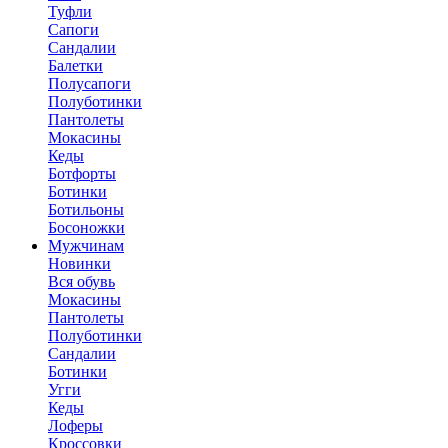
Туфли
Сапоги
Сандалии
Балетки
Полусапоги
Полуботинки
Пантолеты
Мокасины
Кеды
Ботфорты
Ботинки
Ботильоны
Босоножки
Мужчинам
Новинки
Вся обувь
Мокасины
Пантолеты
Полуботинки
Сандалии
Ботинки
Угги
Кеды
Лоферы
Кроссовки