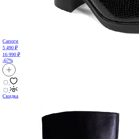
Сапоги
5 490 ₽
16 990 ₽
-67%
Скидка