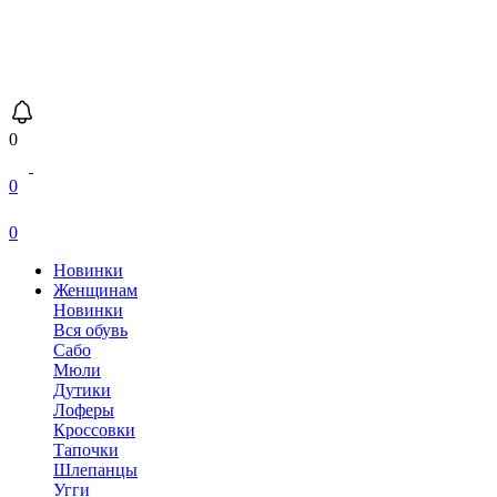
0
0
0
Новинки
Женщинам
Новинки
Вся обувь
Сабо
Мюли
Дутики
Лоферы
Кроссовки
Тапочки
Шлепанцы
Угги