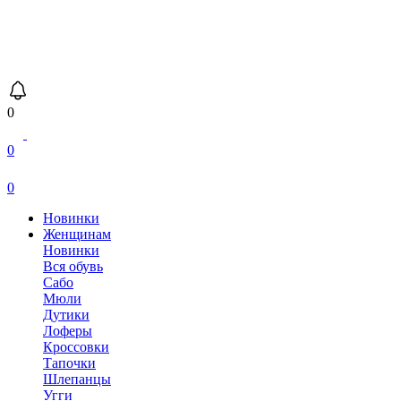
0
0
0
Новинки
Женщинам
Новинки
Вся обувь
Сабо
Мюли
Дутики
Лоферы
Кроссовки
Тапочки
Шлепанцы
Угги