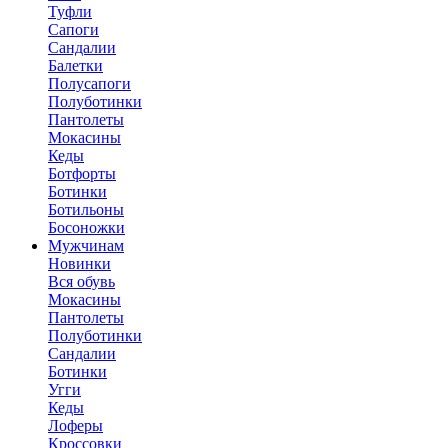
Туфли
Сапоги
Сандалии
Балетки
Полусапоги
Полуботинки
Пантолеты
Мокасины
Кеды
Ботфорты
Ботинки
Ботильоны
Босоножки
Мужчинам
Новинки
Вся обувь
Мокасины
Пантолеты
Полуботинки
Сандалии
Ботинки
Угги
Кеды
Лоферы
Кроссовки