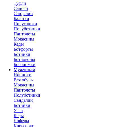
Туфли
Сапоги
Сандалии
Балетки
Полусапоги
Полуботинки
Пантолеты
Мокасины
Кеды
Ботфорты
Ботинки
Ботильоны
Босоножки
Мужчинам
Новинки
Вся обувь
Мокасины
Пантолеты
Полуботинки
Сандалии
Ботинки
Угги
Кеды
Лоферы
Кроссовки