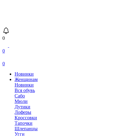
0
0
0
Новинки
Женщинам
Новинки
Вся обувь
Сабо
Мюли
Дутики
Лоферы
Кроссовки
Тапочки
Шлепанцы
Угги