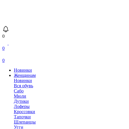
0
0
0
Новинки
Женщинам
Новинки
Вся обувь
Сабо
Мюли
Дутики
Лоферы
Кроссовки
Тапочки
Шлепанцы
Угги