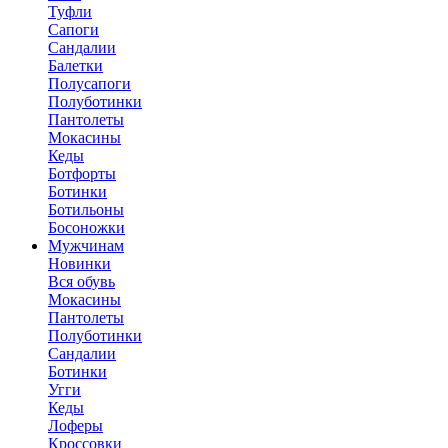
Туфли
Сапоги
Сандалии
Балетки
Полусапоги
Полуботинки
Пантолеты
Мокасины
Кеды
Ботфорты
Ботинки
Ботильоны
Босоножки
Мужчинам
Новинки
Вся обувь
Мокасины
Пантолеты
Полуботинки
Сандалии
Ботинки
Угги
Кеды
Лоферы
Кроссовки