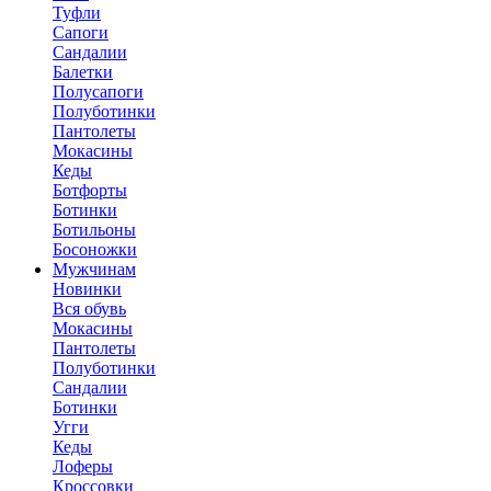
Туфли
Сапоги
Сандалии
Балетки
Полусапоги
Полуботинки
Пантолеты
Мокасины
Кеды
Ботфорты
Ботинки
Ботильоны
Босоножки
Мужчинам
Новинки
Вся обувь
Мокасины
Пантолеты
Полуботинки
Сандалии
Ботинки
Угги
Кеды
Лоферы
Кроссовки