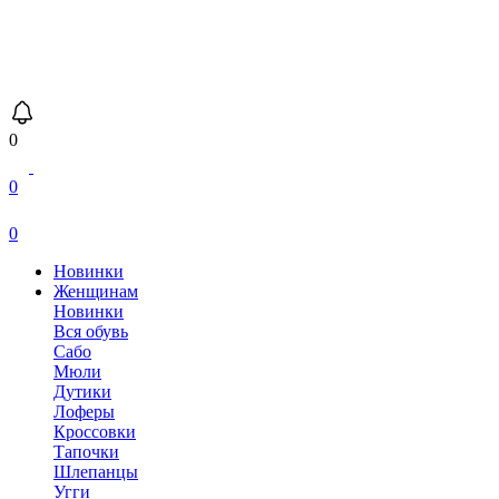
0
0
0
Новинки
Женщинам
Новинки
Вся обувь
Сабо
Мюли
Дутики
Лоферы
Кроссовки
Тапочки
Шлепанцы
Угги