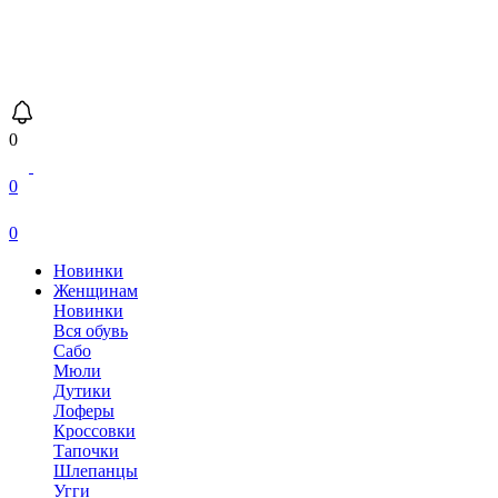
0
0
0
Новинки
Женщинам
Новинки
Вся обувь
Сабо
Мюли
Дутики
Лоферы
Кроссовки
Тапочки
Шлепанцы
Угги