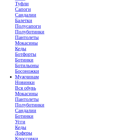
Туфли
Сапоги
Сандалии
Балетки
Полусапоги
Полуботинки
Пантолеты
Мокасины
Кеды
Ботфорты
Ботинки
Ботильоны
Босоножки
Мужчинам
Новинки
Вся обувь
Мокасины
Пантолеты
Полуботинки
Сандалии
Ботинки
Угги
Кеды
Лоферы
Кроссовки