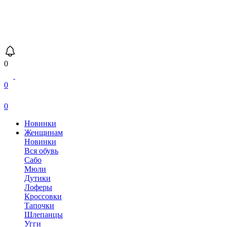
0
0
0
Новинки
Женщинам
Новинки
Вся обувь
Сабо
Мюли
Дутики
Лоферы
Кроссовки
Тапочки
Шлепанцы
Угги