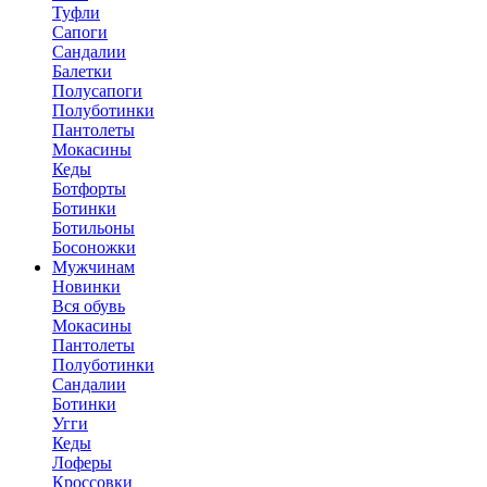
Туфли
Сапоги
Сандалии
Балетки
Полусапоги
Полуботинки
Пантолеты
Мокасины
Кеды
Ботфорты
Ботинки
Ботильоны
Босоножки
Мужчинам
Новинки
Вся обувь
Мокасины
Пантолеты
Полуботинки
Сандалии
Ботинки
Угги
Кеды
Лоферы
Кроссовки