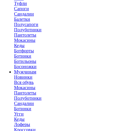
Туфли
Сапоги
Сандалии
Балетки
Полусапоги
Полуботинки
Пантолеты
Мокасины
Кеды
Ботфорты
Ботинки
Ботильоны
Босоножки
Мужчинам
Новинки
Вся обувь
Мокасины
Пантолеты
Полуботинки
Сандалии
Ботинки
Угги
Кеды
Лоферы
Кроссовки