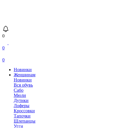
0
0
0
Новинки
Женщинам
Новинки
Вся обувь
Сабо
Мюли
Дутики
Лоферы
Кроссовки
Тапочки
Шлепанцы
Угги