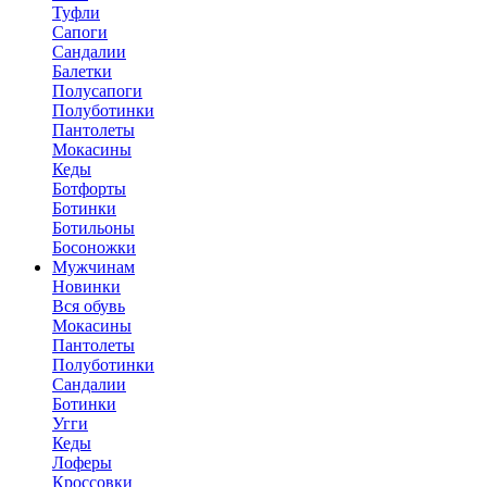
Туфли
Сапоги
Сандалии
Балетки
Полусапоги
Полуботинки
Пантолеты
Мокасины
Кеды
Ботфорты
Ботинки
Ботильоны
Босоножки
Мужчинам
Новинки
Вся обувь
Мокасины
Пантолеты
Полуботинки
Сандалии
Ботинки
Угги
Кеды
Лоферы
Кроссовки