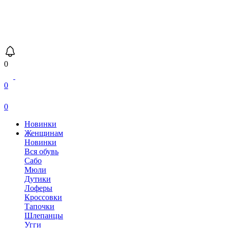
0
0
0
Новинки
Женщинам
Новинки
Вся обувь
Сабо
Мюли
Дутики
Лоферы
Кроссовки
Тапочки
Шлепанцы
Угги