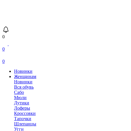
0
0
0
Новинки
Женщинам
Новинки
Вся обувь
Сабо
Мюли
Дутики
Лоферы
Кроссовки
Тапочки
Шлепанцы
Угги