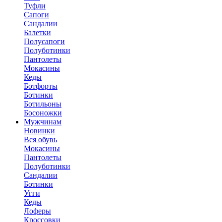
Туфли
Сапоги
Сандалии
Балетки
Полусапоги
Полуботинки
Пантолеты
Мокасины
Кеды
Ботфорты
Ботинки
Ботильоны
Босоножки
Мужчинам
Новинки
Вся обувь
Мокасины
Пантолеты
Полуботинки
Сандалии
Ботинки
Угги
Кеды
Лоферы
Кроссовки