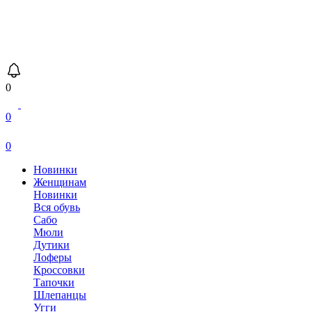
0
0
0
Новинки
Женщинам
Новинки
Вся обувь
Сабо
Мюли
Дутики
Лоферы
Кроссовки
Тапочки
Шлепанцы
Угги