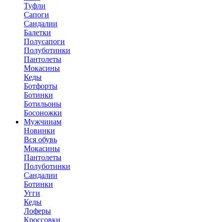
Туфли
Сапоги
Сандалии
Балетки
Полусапоги
Полуботинки
Пантолеты
Мокасины
Кеды
Ботфорты
Ботинки
Ботильоны
Босоножки
Мужчинам
Новинки
Вся обувь
Мокасины
Пантолеты
Полуботинки
Сандалии
Ботинки
Угги
Кеды
Лоферы
Кроссовки