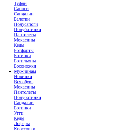
Туфли
Сапоги
Сандалии
Балетки
Полусапоги
Полуботинки
Пантолеты
Мокасины
Кеды
Ботфорты
Ботинки
Ботильоны
Босоножки
Мужчинам
Новинки
Вся обувь
Мокасины
Пантолеты
Полуботинки
Сандалии
Ботинки
Угги
Кеды
Лоферы
Кроссовки