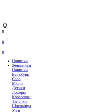
0
0
0
Новинки
Женщинам
Новинки
Вся обувь
Сабо
Мюли
Дутики
Лоферы
Кроссовки
Тапочки
Шлепанцы
Угги