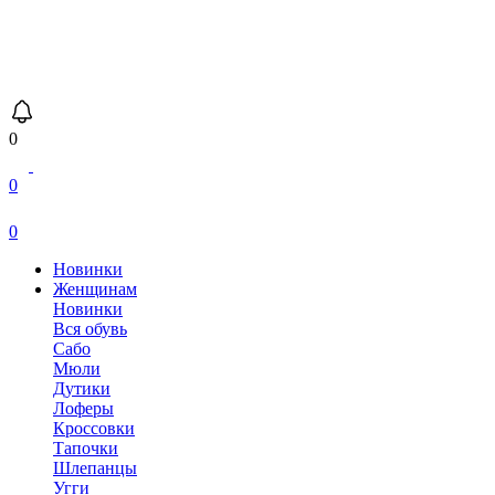
0
0
0
Новинки
Женщинам
Новинки
Вся обувь
Сабо
Мюли
Дутики
Лоферы
Кроссовки
Тапочки
Шлепанцы
Угги