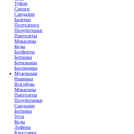
Туфли
Сапоги
Сандалии
Балетки
Полусапоги
Полуботинки
Пантолеты
Мокасины
Кеды
Ботфорты
Ботинки
Ботильоны
Босоножки
Мужчинам
Новинки
Вся обувь
Мокасины
Пантолеты
Полуботинки
Сандалии
Ботинки
Угги
Кеды
Лоферы
Кроссовки