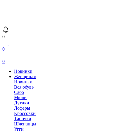
0
0
0
Новинки
Женщинам
Новинки
Вся обувь
Сабо
Мюли
Дутики
Лоферы
Кроссовки
Тапочки
Шлепанцы
Угги