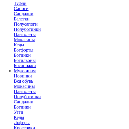
Туфли
Сапоги
Сандалии
Балетки
Полусапоги
Полуботинки
Пантолеты
Мокасины
Кеды
Ботфорты
Ботинки
Ботильоны
Босоножки
Мужчинам
Новинки
Вся обувь
Мокасины
Пантолеты
Полуботинки
Сандалии
Ботинки
Угги
Кеды
Лоферы
Кроссовки