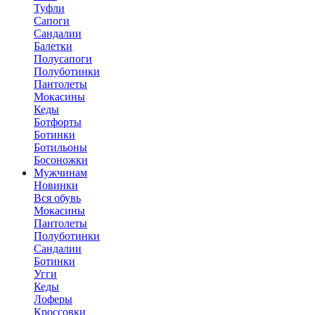
Туфли
Сапоги
Сандалии
Балетки
Полусапоги
Полуботинки
Пантолеты
Мокасины
Кеды
Ботфорты
Ботинки
Ботильоны
Босоножки
Мужчинам
Новинки
Вся обувь
Мокасины
Пантолеты
Полуботинки
Сандалии
Ботинки
Угги
Кеды
Лоферы
Кроссовки