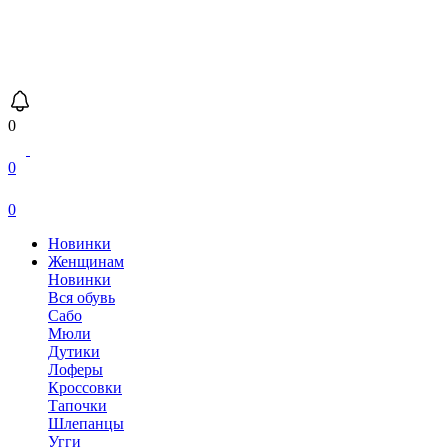
0
0
0
Новинки
Женщинам
Новинки
Вся обувь
Сабо
Мюли
Дутики
Лоферы
Кроссовки
Тапочки
Шлепанцы
Угги