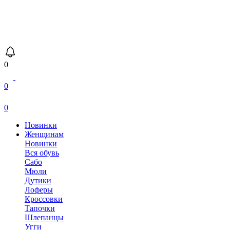
0
0
0
Новинки
Женщинам
Новинки
Вся обувь
Сабо
Мюли
Дутики
Лоферы
Кроссовки
Тапочки
Шлепанцы
Угги