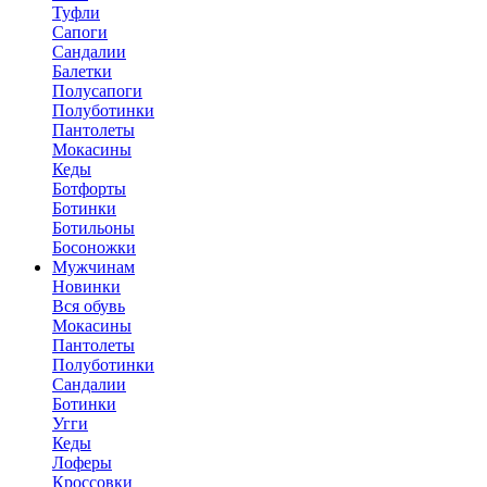
Туфли
Сапоги
Сандалии
Балетки
Полусапоги
Полуботинки
Пантолеты
Мокасины
Кеды
Ботфорты
Ботинки
Ботильоны
Босоножки
Мужчинам
Новинки
Вся обувь
Мокасины
Пантолеты
Полуботинки
Сандалии
Ботинки
Угги
Кеды
Лоферы
Кроссовки