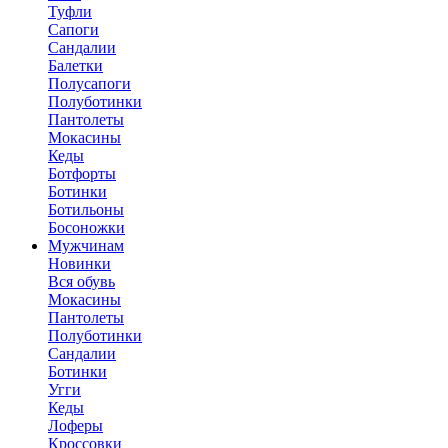
Туфли
Сапоги
Сандалии
Балетки
Полусапоги
Полуботинки
Пантолеты
Мокасины
Кеды
Ботфорты
Ботинки
Ботильоны
Босоножки
Мужчинам
Новинки
Вся обувь
Мокасины
Пантолеты
Полуботинки
Сандалии
Ботинки
Угги
Кеды
Лоферы
Кроссовки