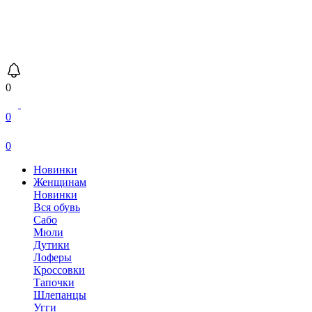
0
0
0
Новинки
Женщинам
Новинки
Вся обувь
Сабо
Мюли
Дутики
Лоферы
Кроссовки
Тапочки
Шлепанцы
Угги