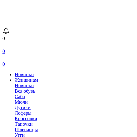
0
0
0
Новинки
Женщинам
Новинки
Вся обувь
Сабо
Мюли
Дутики
Лоферы
Кроссовки
Тапочки
Шлепанцы
Угги