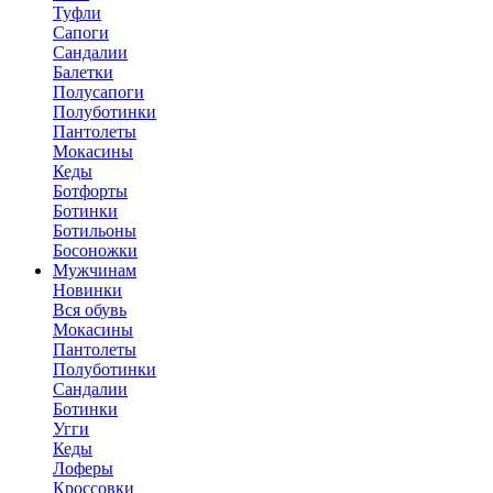
Туфли
Сапоги
Сандалии
Балетки
Полусапоги
Полуботинки
Пантолеты
Мокасины
Кеды
Ботфорты
Ботинки
Ботильоны
Босоножки
Мужчинам
Новинки
Вся обувь
Мокасины
Пантолеты
Полуботинки
Сандалии
Ботинки
Угги
Кеды
Лоферы
Кроссовки