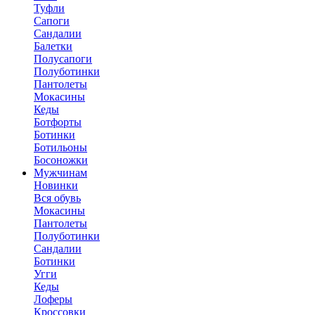
Туфли
Сапоги
Сандалии
Балетки
Полусапоги
Полуботинки
Пантолеты
Мокасины
Кеды
Ботфорты
Ботинки
Ботильоны
Босоножки
Мужчинам
Новинки
Вся обувь
Мокасины
Пантолеты
Полуботинки
Сандалии
Ботинки
Угги
Кеды
Лоферы
Кроссовки