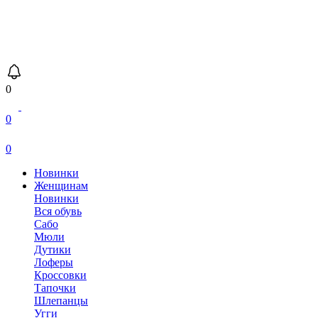
0
0
0
Новинки
Женщинам
Новинки
Вся обувь
Сабо
Мюли
Дутики
Лоферы
Кроссовки
Тапочки
Шлепанцы
Угги