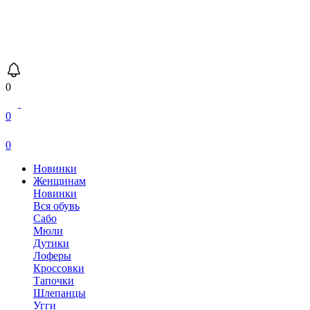
0
0
0
Новинки
Женщинам
Новинки
Вся обувь
Сабо
Мюли
Дутики
Лоферы
Кроссовки
Тапочки
Шлепанцы
Угги