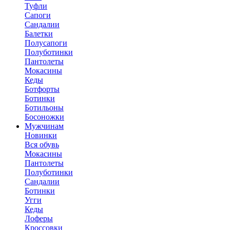
Туфли
Сапоги
Сандалии
Балетки
Полусапоги
Полуботинки
Пантолеты
Мокасины
Кеды
Ботфорты
Ботинки
Ботильоны
Босоножки
Мужчинам
Новинки
Вся обувь
Мокасины
Пантолеты
Полуботинки
Сандалии
Ботинки
Угги
Кеды
Лоферы
Кроссовки