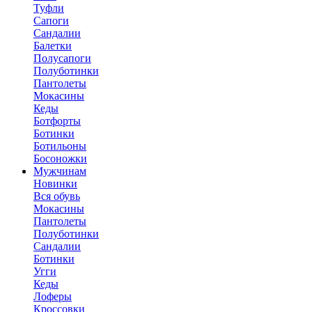
Туфли
Сапоги
Сандалии
Балетки
Полусапоги
Полуботинки
Пантолеты
Мокасины
Кеды
Ботфорты
Ботинки
Ботильоны
Босоножки
Мужчинам
Новинки
Вся обувь
Мокасины
Пантолеты
Полуботинки
Сандалии
Ботинки
Угги
Кеды
Лоферы
Кроссовки