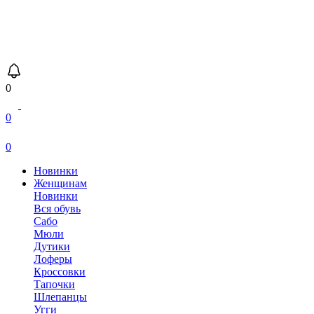
0
0
0
Новинки
Женщинам
Новинки
Вся обувь
Сабо
Мюли
Дутики
Лоферы
Кроссовки
Тапочки
Шлепанцы
Угги