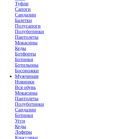
Туфли
Сапоги
Сандалии
Балетки
Полусапоги
Полуботинки
Пантолеты
Мокасины
Кеды
Ботфорты
Ботинки
Ботильоны
Босоножки
Мужчинам
Новинки
Вся обувь
Мокасины
Пантолеты
Полуботинки
Сандалии
Ботинки
Угги
Кеды
Лоферы
Кроссовки