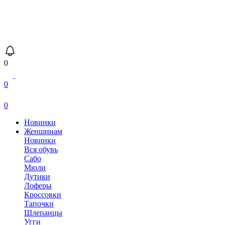
0
0
0
Новинки
Женщинам
Новинки
Вся обувь
Сабо
Мюли
Дутики
Лоферы
Кроссовки
Тапочки
Шлепанцы
Угги