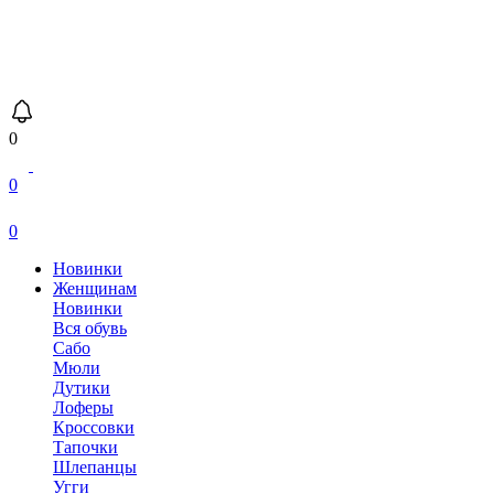
0
0
0
Новинки
Женщинам
Новинки
Вся обувь
Сабо
Мюли
Дутики
Лоферы
Кроссовки
Тапочки
Шлепанцы
Угги