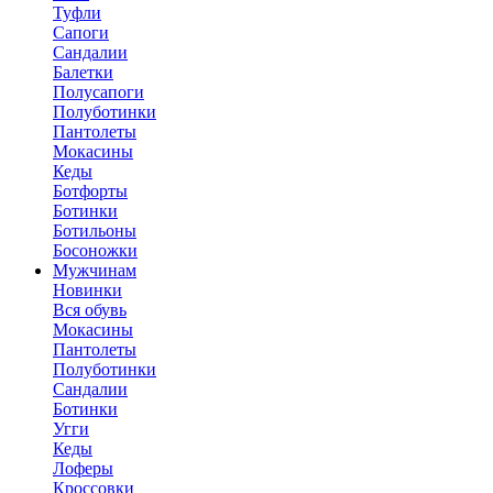
Туфли
Сапоги
Сандалии
Балетки
Полусапоги
Полуботинки
Пантолеты
Мокасины
Кеды
Ботфорты
Ботинки
Ботильоны
Босоножки
Мужчинам
Новинки
Вся обувь
Мокасины
Пантолеты
Полуботинки
Сандалии
Ботинки
Угги
Кеды
Лоферы
Кроссовки