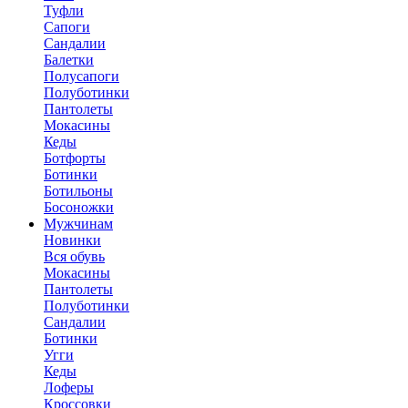
Туфли
Сапоги
Сандалии
Балетки
Полусапоги
Полуботинки
Пантолеты
Мокасины
Кеды
Ботфорты
Ботинки
Ботильоны
Босоножки
Мужчинам
Новинки
Вся обувь
Мокасины
Пантолеты
Полуботинки
Сандалии
Ботинки
Угги
Кеды
Лоферы
Кроссовки