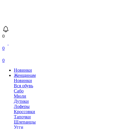
0
0
0
Новинки
Женщинам
Новинки
Вся обувь
Сабо
Мюли
Дутики
Лоферы
Кроссовки
Тапочки
Шлепанцы
Угги