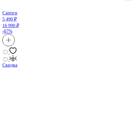
Сапоги
5 490 ₽
16 990 ₽
-67%
Скидка