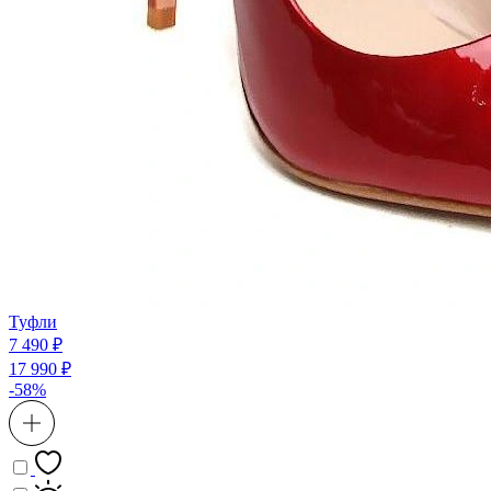
Туфли
7 490 ₽
17 990 ₽
-58%