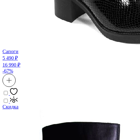
Сапоги
5 490 ₽
16 990 ₽
-67%
Скидка