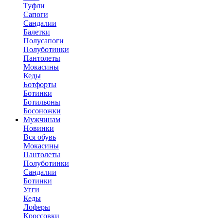
Туфли
Сапоги
Сандалии
Балетки
Полусапоги
Полуботинки
Пантолеты
Мокасины
Кеды
Ботфорты
Ботинки
Ботильоны
Босоножки
Мужчинам
Новинки
Вся обувь
Мокасины
Пантолеты
Полуботинки
Сандалии
Ботинки
Угги
Кеды
Лоферы
Кроссовки