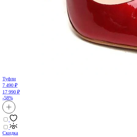
Туфли
7 490 ₽
17 990 ₽
-58%
Скидка