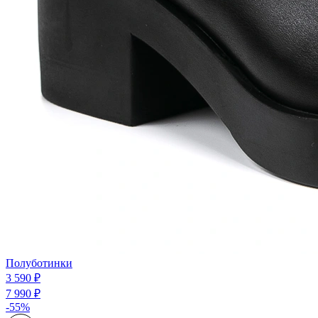
Полуботинки
3 590 ₽
7 990 ₽
-55%