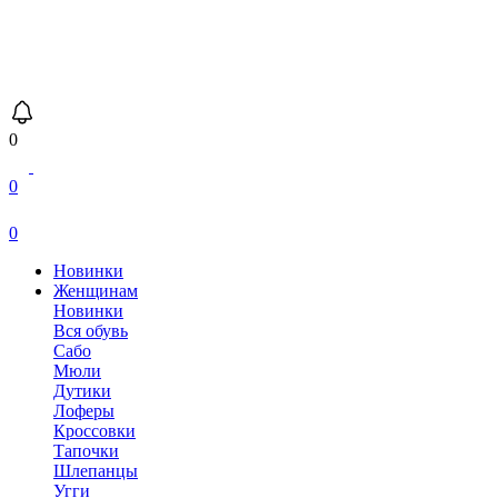
0
0
0
Новинки
Женщинам
Новинки
Вся обувь
Сабо
Мюли
Дутики
Лоферы
Кроссовки
Тапочки
Шлепанцы
Угги