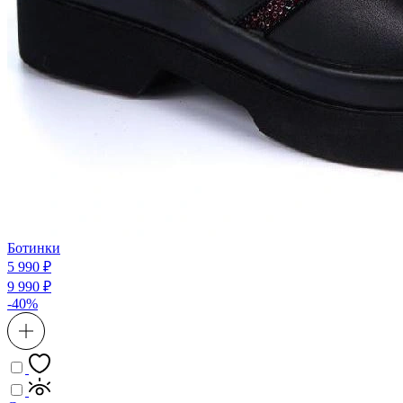
Ботинки
5 990 ₽
9 990 ₽
-40%