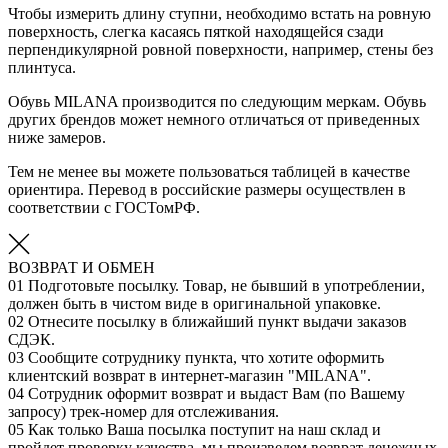
Чтобы измерить длину ступни, необходимо встать на ровную
поверхность, слегка касаясь пяткой находящейся сзади
перпендикулярной ровной поверхности, например, стены без
плинтуса.
Обувь MILANA производится по следующим меркам. Обувь
других брендов может немного отличаться от приведенных
ниже замеров.
Тем не менее вы можете пользоваться таблицей в качестве
ориентира. Перевод в российские размеры осуществлен в
соответствии с ГОСТомРФ.
ВОЗВРАТ И ОБМЕН
01
Подготовьте посылку. Товар, не бывший в употреблении,
должен быть в чистом виде в оригинальной упаковке.
02
Отнесите посылку в ближайший пункт выдачи заказов
СДЭК.
03
Сообщите сотруднику пункта, что хотите оформить
клиентский возврат в интернет-магазин "MILANA".
04
Сотрудник оформит возврат и выдаст Вам (по Вашему
запросу) трек-номер для отслеживания.
05
Как только Ваша посылка поступит на наш склад и
пройдет проверку качества, мы произведем возврат денежных