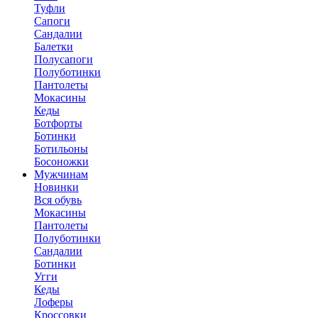
Туфли
Сапоги
Сандалии
Балетки
Полусапоги
Полуботинки
Пантолеты
Мокасины
Кеды
Ботфорты
Ботинки
Ботильоны
Босоножки
Мужчинам
Новинки
Вся обувь
Мокасины
Пантолеты
Полуботинки
Сандалии
Ботинки
Угги
Кеды
Лоферы
Кроссовки