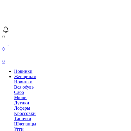
0
0
0
Новинки
Женщинам
Новинки
Вся обувь
Сабо
Мюли
Дутики
Лоферы
Кроссовки
Тапочки
Шлепанцы
Угги