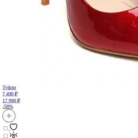
Туфли
7 490 ₽
17 990 ₽
-58%