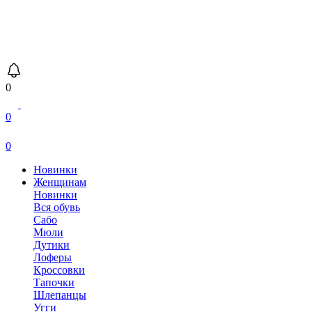
0
0
0
Новинки
Женщинам
Новинки
Вся обувь
Сабо
Мюли
Дутики
Лоферы
Кроссовки
Тапочки
Шлепанцы
Угги