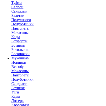
Туфли
Сапоги
Сандалии
Балетки
Полусапоги
Полуботинки
Пантолеты
Мокасины
Кеды
Ботфорты
Ботинки
Ботильоны
Босоножки
Мужчинам
Новинки
Вся обувь
Мокасины
Пантолеты
Полуботинки
Сандалии
Ботинки
Угги
Кеды
Лоферы
Кроссовки