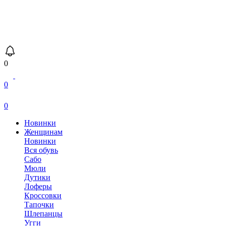
0
0
0
Новинки
Женщинам
Новинки
Вся обувь
Сабо
Мюли
Дутики
Лоферы
Кроссовки
Тапочки
Шлепанцы
Угги