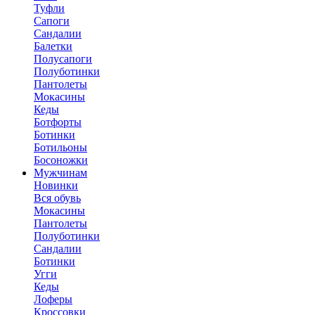
Туфли
Сапоги
Сандалии
Балетки
Полусапоги
Полуботинки
Пантолеты
Мокасины
Кеды
Ботфорты
Ботинки
Ботильоны
Босоножки
Мужчинам
Новинки
Вся обувь
Мокасины
Пантолеты
Полуботинки
Сандалии
Ботинки
Угги
Кеды
Лоферы
Кроссовки