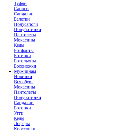
Туфли
Сапоги
Сандалии
Балетки
Полусапоги
Полуботинки
Пантолеты
Мокасины
Кеды
Ботфорты
Ботинки
Ботильоны
Босоножки
Мужчинам
Новинки
Вся обувь
Мокасины
Пантолеты
Полуботинки
Сандалии
Ботинки
Угги
Кеды
Лоферы
Кроссовки