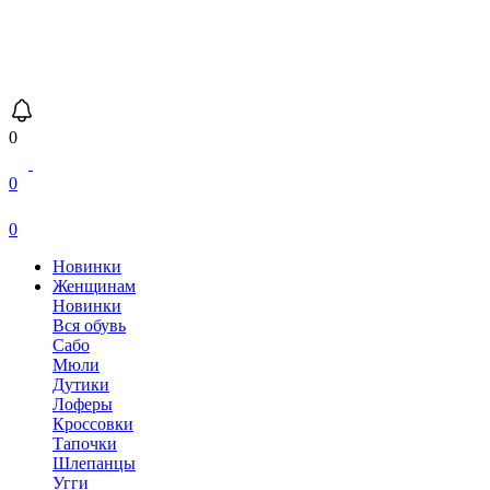
0
0
0
Новинки
Женщинам
Новинки
Вся обувь
Сабо
Мюли
Дутики
Лоферы
Кроссовки
Тапочки
Шлепанцы
Угги