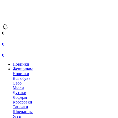
0
0
0
Новинки
Женщинам
Новинки
Вся обувь
Сабо
Мюли
Дутики
Лоферы
Кроссовки
Тапочки
Шлепанцы
Угги