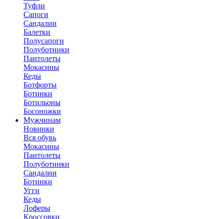
Туфли
Сапоги
Сандалии
Балетки
Полусапоги
Полуботинки
Пантолеты
Мокасины
Кеды
Ботфорты
Ботинки
Ботильоны
Босоножки
Мужчинам
Новинки
Вся обувь
Мокасины
Пантолеты
Полуботинки
Сандалии
Ботинки
Угги
Кеды
Лоферы
Кроссовки