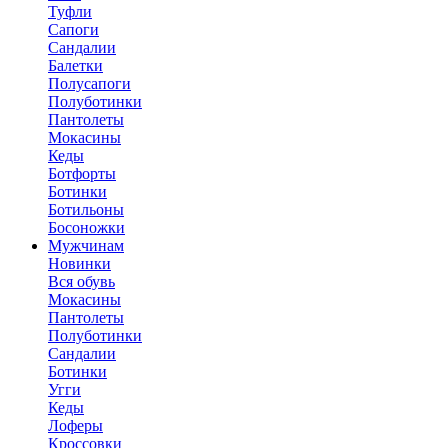
Туфли
Сапоги
Сандалии
Балетки
Полусапоги
Полуботинки
Пантолеты
Мокасины
Кеды
Ботфорты
Ботинки
Ботильоны
Босоножки
Мужчинам
Новинки
Вся обувь
Мокасины
Пантолеты
Полуботинки
Сандалии
Ботинки
Угги
Кеды
Лоферы
Кроссовки