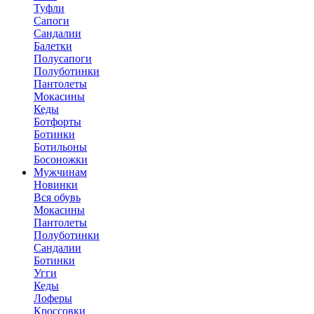
Туфли
Сапоги
Сандалии
Балетки
Полусапоги
Полуботинки
Пантолеты
Мокасины
Кеды
Ботфорты
Ботинки
Ботильоны
Босоножки
Мужчинам
Новинки
Вся обувь
Мокасины
Пантолеты
Полуботинки
Сандалии
Ботинки
Угги
Кеды
Лоферы
Кроссовки