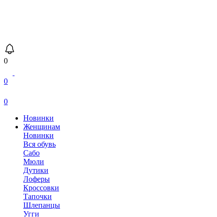
0
0
0
Новинки
Женщинам
Новинки
Вся обувь
Сабо
Мюли
Дутики
Лоферы
Кроссовки
Тапочки
Шлепанцы
Угги