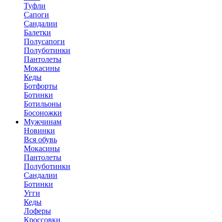
Туфли
Сапоги
Сандалии
Балетки
Полусапоги
Полуботинки
Пантолеты
Мокасины
Кеды
Ботфорты
Ботинки
Ботильоны
Босоножки
Мужчинам
Новинки
Вся обувь
Мокасины
Пантолеты
Полуботинки
Сандалии
Ботинки
Угги
Кеды
Лоферы
Кроссовки