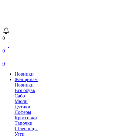
0
0
0
Новинки
Женщинам
Новинки
Вся обувь
Сабо
Мюли
Дутики
Лоферы
Кроссовки
Тапочки
Шлепанцы
Угги