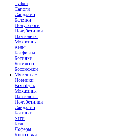
Туфли
Сапоги
Сандалии
Балетки
Полусапоги
Полуботинки
Пантолеты
Мокасины
Кеды
Ботфорты
Ботинки
Ботильоны
Босоножки
Мужчинам
Новинки
Вся обувь
Мокасины
Пантолеты
Полуботинки
Сандалии
Ботинки
Угги
Кеды
Лоферы
Кроссовки