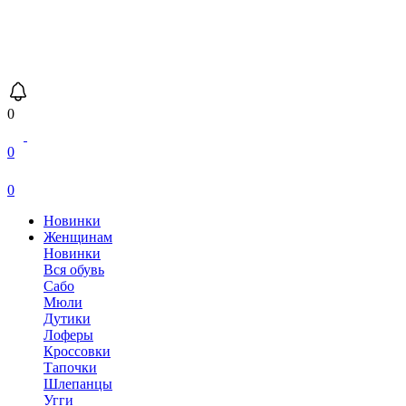
0
0
0
Новинки
Женщинам
Новинки
Вся обувь
Сабо
Мюли
Дутики
Лоферы
Кроссовки
Тапочки
Шлепанцы
Угги