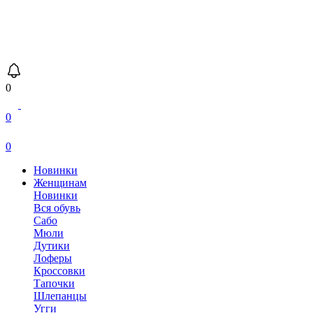
0
0
0
Новинки
Женщинам
Новинки
Вся обувь
Сабо
Мюли
Дутики
Лоферы
Кроссовки
Тапочки
Шлепанцы
Угги