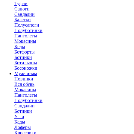
Туфли
Сапоги
Сандалии
Балетки
Полусапоги
Полуботинки
Пантолеты
Мокасины
Кеды
Ботфорты
Ботинки
Ботильоны
Босоножки
Мужчинам
Новинки
Вся обувь
Мокасины
Пантолеты
Полуботинки
Сандалии
Ботинки
Угги
Кеды
Лоферы
Кроссовки