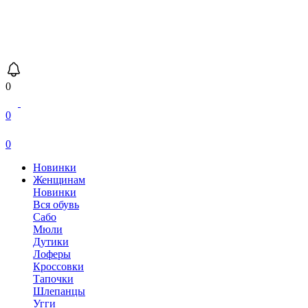
0
0
0
Новинки
Женщинам
Новинки
Вся обувь
Сабо
Мюли
Дутики
Лоферы
Кроссовки
Тапочки
Шлепанцы
Угги