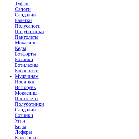
Туфли
Сапоги
Сандалии
Балетки
Полусапоги
Полуботинки
Пантолеты
Мокасины
Кеды
Ботфорты
Ботинки
Ботильоны
Босоножки
Мужчинам
Новинки
Вся обувь
Мокасины
Пантолеты
Полуботинки
Сандалии
Ботинки
Угги
Кеды
Лоферы
Кроссовки