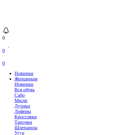
0
0
0
Новинки
Женщинам
Новинки
Вся обувь
Сабо
Мюли
Дутики
Лоферы
Кроссовки
Тапочки
Шлепанцы
Угги