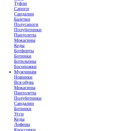
Туфли
Сапоги
Сандалии
Балетки
Полусапоги
Полуботинки
Пантолеты
Мокасины
Кеды
Ботфорты
Ботинки
Ботильоны
Босоножки
Мужчинам
Новинки
Вся обувь
Мокасины
Пантолеты
Полуботинки
Сандалии
Ботинки
Угги
Кеды
Лоферы
Кроссовки