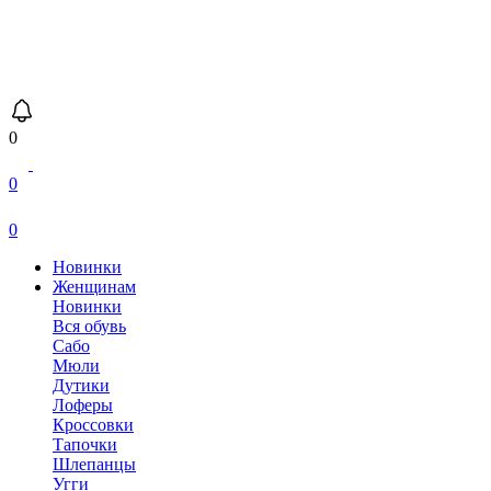
0
0
0
Новинки
Женщинам
Новинки
Вся обувь
Сабо
Мюли
Дутики
Лоферы
Кроссовки
Тапочки
Шлепанцы
Угги