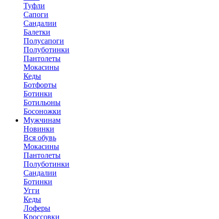
Туфли
Сапоги
Сандалии
Балетки
Полусапоги
Полуботинки
Пантолеты
Мокасины
Кеды
Ботфорты
Ботинки
Ботильоны
Босоножки
Мужчинам
Новинки
Вся обувь
Мокасины
Пантолеты
Полуботинки
Сандалии
Ботинки
Угги
Кеды
Лоферы
Кроссовки