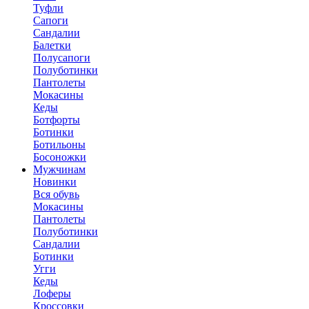
Туфли
Сапоги
Сандалии
Балетки
Полусапоги
Полуботинки
Пантолеты
Мокасины
Кеды
Ботфорты
Ботинки
Ботильоны
Босоножки
Мужчинам
Новинки
Вся обувь
Мокасины
Пантолеты
Полуботинки
Сандалии
Ботинки
Угги
Кеды
Лоферы
Кроссовки