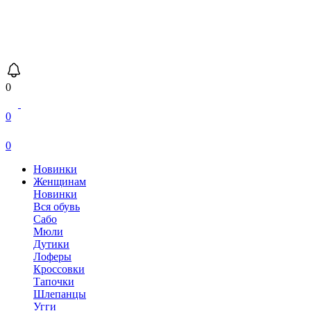
0
0
0
Новинки
Женщинам
Новинки
Вся обувь
Сабо
Мюли
Дутики
Лоферы
Кроссовки
Тапочки
Шлепанцы
Угги