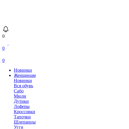
0
0
0
Новинки
Женщинам
Новинки
Вся обувь
Сабо
Мюли
Дутики
Лоферы
Кроссовки
Тапочки
Шлепанцы
Угги