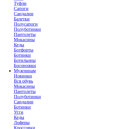
Туфли
Сапоги
Сандалии
Балетки
Полусапоги
Полуботинки
Пантолеты
Мокасины
Кеды
Ботфорты
Ботинки
Ботильоны
Босоножки
Мужчинам
Новинки
Вся обувь
Мокасины
Пантолеты
Полуботинки
Сандалии
Ботинки
Угги
Кеды
Лоферы
Кроссовки