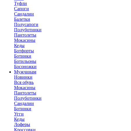
Туфли
Сапоги
Сандалии
Балетки
Полусапоги
Полуботинки
Пантолеты
Мокасины
Кеды
Ботфорты
Ботинки
Ботильоны
Босоножки
Мужчинам
Новинки
Вся обувь
Мокасины
Пантолеты
Полуботинки
Сандалии
Ботинки
Угги
Кеды
Лоферы
Кроссовки