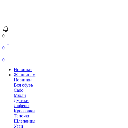
0
0
0
Новинки
Женщинам
Новинки
Вся обувь
Сабо
Мюли
Дутики
Лоферы
Кроссовки
Тапочки
Шлепанцы
Угги