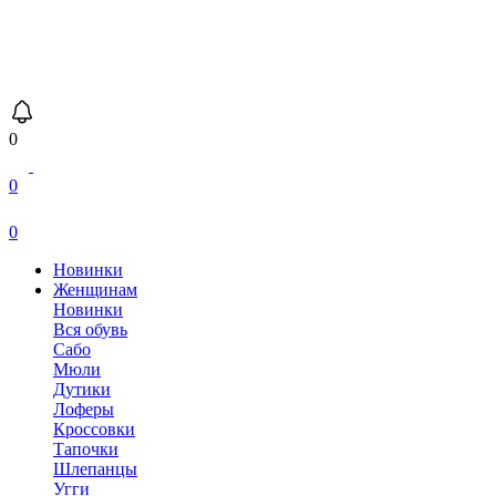
0
0
0
Новинки
Женщинам
Новинки
Вся обувь
Сабо
Мюли
Дутики
Лоферы
Кроссовки
Тапочки
Шлепанцы
Угги