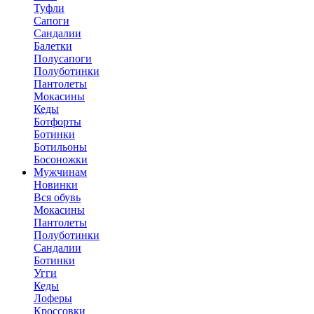
Туфли
Сапоги
Сандалии
Балетки
Полусапоги
Полуботинки
Пантолеты
Мокасины
Кеды
Ботфорты
Ботинки
Ботильоны
Босоножки
Мужчинам
Новинки
Вся обувь
Мокасины
Пантолеты
Полуботинки
Сандалии
Ботинки
Угги
Кеды
Лоферы
Кроссовки