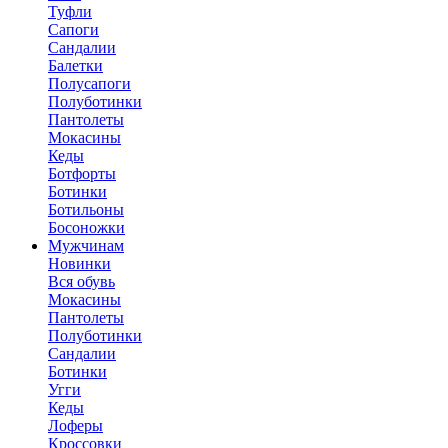
Туфли
Сапоги
Сандалии
Балетки
Полусапоги
Полуботинки
Пантолеты
Мокасины
Кеды
Ботфорты
Ботинки
Ботильоны
Босоножки
Мужчинам
Новинки
Вся обувь
Мокасины
Пантолеты
Полуботинки
Сандалии
Ботинки
Угги
Кеды
Лоферы
Кроссовки