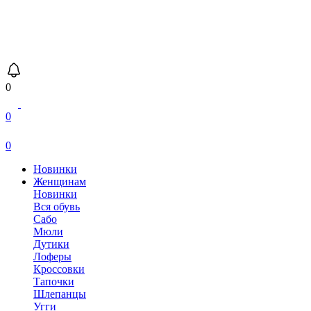
0
0
0
Новинки
Женщинам
Новинки
Вся обувь
Сабо
Мюли
Дутики
Лоферы
Кроссовки
Тапочки
Шлепанцы
Угги