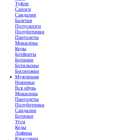
Туфли
Сапоги
Сандалии
Балетки
Полусапоги
Полуботинки
Пантолеты
Мокасины
Кеды
Ботфорты
Ботинки
Ботильоны
Босоножки
Мужчинам
Новинки
Вся обувь
Мокасины
Пантолеты
Полуботинки
Сандалии
Ботинки
Угги
Кеды
Лоферы
Кроссовки