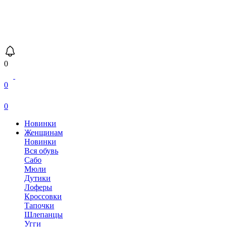
0
0
0
Новинки
Женщинам
Новинки
Вся обувь
Сабо
Мюли
Дутики
Лоферы
Кроссовки
Тапочки
Шлепанцы
Угги