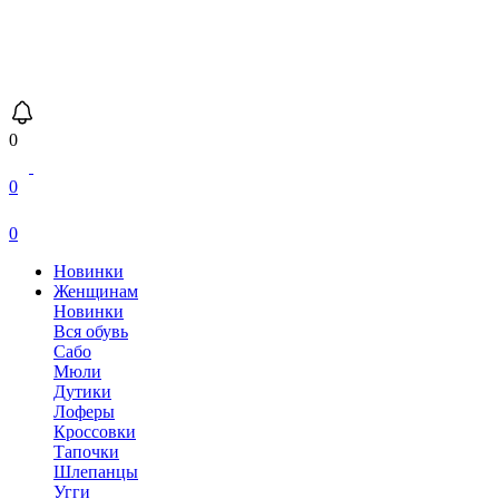
0
0
0
Новинки
Женщинам
Новинки
Вся обувь
Сабо
Мюли
Дутики
Лоферы
Кроссовки
Тапочки
Шлепанцы
Угги