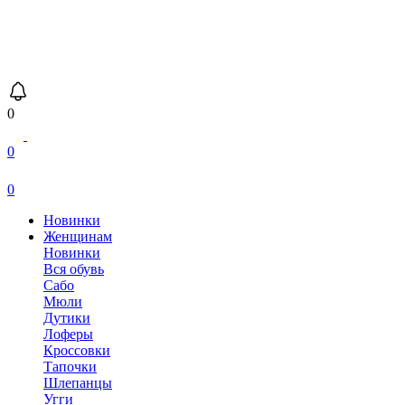
0
0
0
Новинки
Женщинам
Новинки
Вся обувь
Сабо
Мюли
Дутики
Лоферы
Кроссовки
Тапочки
Шлепанцы
Угги