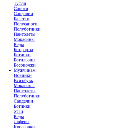
Туфли
Сапоги
Сандалии
Балетки
Полусапоги
Полуботинки
Пантолеты
Мокасины
Кеды
Ботфорты
Ботинки
Ботильоны
Босоножки
Мужчинам
Новинки
Вся обувь
Мокасины
Пантолеты
Полуботинки
Сандалии
Ботинки
Угги
Кеды
Лоферы
Кроссовки